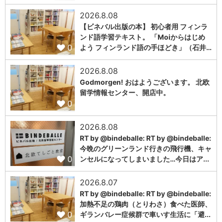
2026.8.08
【ビネバル出版の本】 初心者用 フィンラ
ンド語学習テキスト。 「Moiからはじめ
0
よう フィンランド語の手ほどき」（石井…
2026.8.08
Godmorgen! おはようございます。 北欧
留学情報センター、開店中。
0
2026.8.08
RT by @bindeballe: RT by @bindeballe:
今晩のグリーンランド行きの飛行機、キャ
0
ンセルになってしまいました…今日はア...
2026.8.07
RT by @bindeballe: RT by @bindeballe:
加熱不足の鶏肉（とりわさ）食べた医師、
0
ギランバレー症候群で車いす生活に「避...