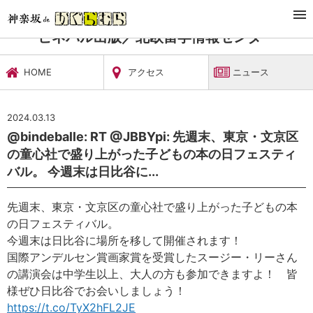
TOP
習い事・稽古
ビネバル出版／北欧留学情報センター
ニュース
ビネバル出版／北欧留学情報センター
HOME
アクセス
ニュース
2024.03.13
@bindeballe: RT @JBBYpi: 先週末、東京・文京区
の童心社で盛り上がった子どもの本の日フェスティ
バル。 今週末は日比谷に...
先週末、東京・文京区の童心社で盛り上がった子どもの本
の日フェスティバル。
今週末は日比谷に場所を移して開催されます！
国際アンデルセン賞画家賞を受賞したスージー・リーさん
の講演会は中学生以上、大人の方も参加できますよ！ 皆
様ぜひ日比谷でお会いしましょう！
https://t.co/TyX2hFL2JE