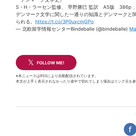
S・H・ラーセン監修、 早野勝巳 監訳 A5版 386p 
デンマーク文学に関した一通りの知識とデンマークと
られる。
https://t.co/3P0uxcmGPo
— 北欧留学情報センターBindeballe (@bindeballe)
Ma
FOLLOW ME!
※本ニュースはRSSにより自動配信されています。
本文が上手く表示されなかったり途中で切れてしまう場合はリンク元を参