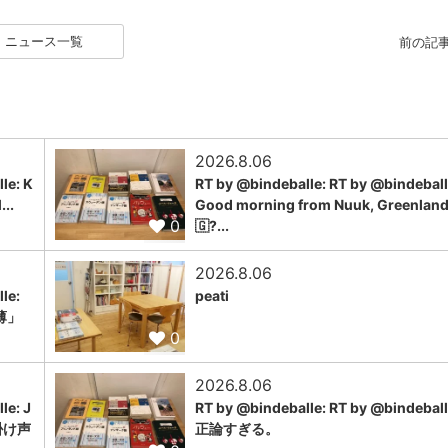
ニュース一覧
前の記
2026.8.06
le: K
RT by @bindeballe: RT by @bindeball
...
Good morning from Nuuk, Greenlan
0
🇬?...
2026.8.06
le:
peati
薄」
0
2026.8.06
le: J
RT by @bindeballe: RT by @bindeball
の掛け声
正論すぎる。