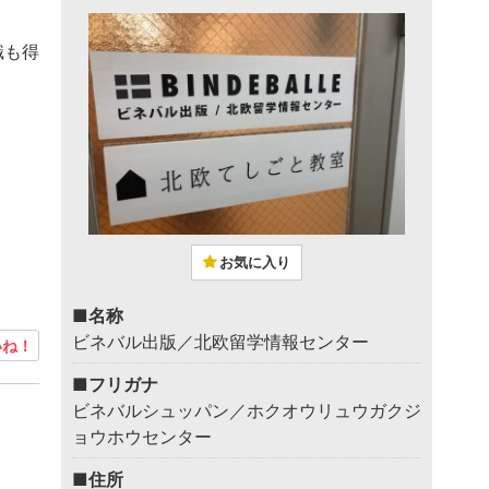
識も得
お気に入り
■名称
ビネバル出版／北欧留学情報センター
ね！
■フリガナ
ビネバルシュッパン／ホクオウリュウガクジ
ョウホウセンター
■住所