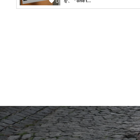
0
を、「one t...