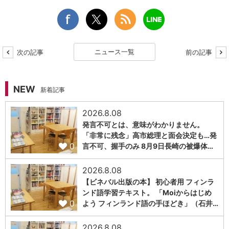
ニュース一覧
次の記事
前の記事
NEW
新着記事
2026.8.08
発言不可とは、意味がわかりません。
「非常に残念」高市総理と面会決定も…発
0
言不可、握手のみ 8月9日長崎の被爆体…
2026.8.08
【ビネバル出版の本】 初心者用 フィンラ
ンド語学習テキスト。 「Moiからはじめ
0
よう フィンランド語の手ほどき」（石井…
2026.8.08