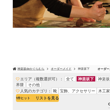
神楽坂deかぐらむら
オーダーメイド
神楽坂下
オーダー
エリア（複数選択可）
全て
神楽坂下
神楽坂
界隈
その他
人気のカテゴリ
靴
宝飾、アクセサリー
木工家
リストを見る
1
件ヒット