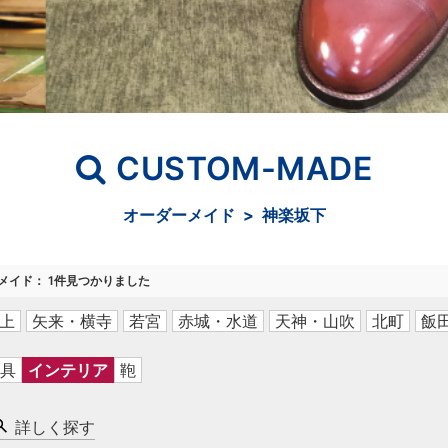
CUSTOM-MADE
オーダーメイド > 神楽坂下
メイド
：
1
件見つかりました
上
矢来・横寺
若宮
赤城・水道
天神・山吹
北町
飯
具
インテリア
鞄
詳しく探す