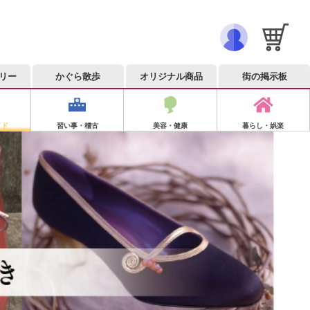
リー
かぐら散歩
オリジナル商品
街の掲示板
イド
習い事・稽古
美容・健康
暮らし・娯楽