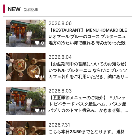
NEW
新着記事
2026.8.06
【RESTAURANT】 MENU HOMARD BLE
U オマール ブルーのコース ブルターニュ
0
地方の冷たい海で獲れる 青みがかった殻…
2026.8.04
【お盆期間中の営業についてのお知らせ】
いつもル ブルターニュ ならびに ブレッツ
0
カフェ各店をご利用いただき、誠にあり…
2026.8.03
【🇫🇷季節メニューのご紹介】 ＊ガレッ
ト ピペラード バスク産生ハム、バスク産
0
パプリカのトマト煮込み、かきまぜ卵、…
2026.7.31
こちら本日23:59までとなります。 送料