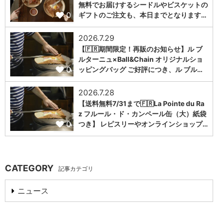
無料でお届けするシードルやビスケットの
0
ギフトのご注文も、本日までとなります…
2026.7.29
【🇫🇷期間限定！再販のお知らせ】ル ブ
ルターニュ×Ball&Chain オリジナルショ
0
ッピングバッグ ご好評につき、ル ブル…
2026.7.28
【送料無料7/31まで🇫🇷La Pointe du Ra
z フルール・ド・カンペール缶（大）紙袋
0
つき】 レピスリーやオンラインショップ…
CATEGORY
記事カテゴリ
ニュース