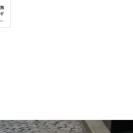
料無
ギ
…