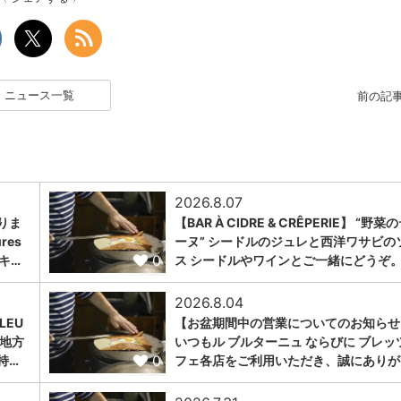
ニュース一覧
前の記
2026.8.07
りま
【BAR À CIDRE & CRÊPERIE】 “野菜
res
ーヌ” シードルのジュレと西洋ワサビの
0
、キ…
ス シードルやワインとご一緒にどうぞ
2026.8.04
LEU
【お盆期間中の営業についてのお知らせ
ュ地方
いつもル ブルターニュ ならびに ブレッ
0
持…
フェ各店をご利用いただき、誠にありが