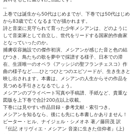
...
上巻では誕生から50代はじめまでが、下巻では50代はじめ
から83歳で亡くなるまでが描かれます。
詩と音楽に見守られて育った少年メシアンは、どのように
して音楽家として自立し、世代をリードする国家的作曲家
となっていったのか。
捕虜収容施設での傑作初演、メシアンが感じた音と色の結
びつき、鳥たちの歌を夢中で採譜する様子、日本での滞
在、生涯唯一のオペラ《アッシジの聖フランチェスコ》作
曲の様子など……ひとつひとつのエピソードが、生き生きと
映し出されます。本書は、メシアンの人生からその作品を
見つめる手引きとなるでしょう。
メシアンのプライベート写真や手稿譜、手紙など、貴重な
図版を上下巻で合計200点以上収載。
下巻には見やすい作品目録・参考文献・索引つき。
メシアンを知るなら、後にも先にも本書しかありません！
ピーター・ヒル、ナイジェル・シメオネ 著／藤田茂 訳
『伝記 オリヴィエ・メシアン 音楽に生きた信仰者』(上)