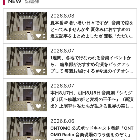
NEW
新着記事
2026.8.08
夏本番🍉 暑い暑い日々ですが…音楽で涼を
とってみませんか🎐 夏休みにおすすめの
0
過去記事をまとめました🍧 連載「ただい…
2026.8.07
1週間、各地で行なわれる音楽イベントか
ら、 編集部がおすすめ公演をピックアッ
0
プして 毎週お届けする #今週のイチオシ…
2026.8.07
本日8月7日、明日8月8日 音楽劇『シミグ
ダリ氏〜鉄靴の姫と麦粉の王子〜』《新演
0
出》上演🎊✨ 私たちが生きる世界の美し…
2026.8.06
ONTOMO 公式ポッドキャスト番組「ONT
OMO Radio 音楽現場のウラ側をのぞく」