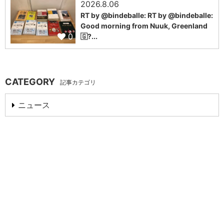
2026.8.06
RT by @bindeballe: RT by @bindeballe:
Good morning from Nuuk, Greenland
0
🇬?...
CATEGORY
記事カテゴリ
ニュース