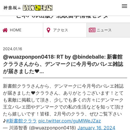
TOP
習い事・稽古
ビネバル出版／北欧留学情報センター
ニュース
ビネバル出版／北欧留学情報センター
HOME
アクセス
ニュース
2024.01.16
@wuazponpon0418: RT by @bindeballe: 新書館
クララさんから、デンマークに今月号のバレエ雑誌
が届きました❤️...
新書館クララさんから、デンマークに今月号のバレエ雑誌
が届きました❤️クララさん、ありがとうございます！とて
も素敵に掲載して頂き、少しでも多くの方々にデンマーク
王立バレエ団やデンマークでの私の生活などを知って頂け
たら嬉しいです！皆様、2月号のクララ、ぜひご覧下さい
♪
#新書館クララ
pic.twitter.com/guMIWeJZaz
— 川添智香 (@wuazponpon0418)
January 16, 2024