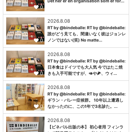
Det her er en organisation som er for...
0
2026.8.08
RT by @bindeballe: RT by @bindeballe:
誰がどう見ても、間違いなく彼はジョンレ
0
ノンではない(笑) No matte...
2026.8.08
RT by @bindeballe: RT by @bindeballe:
日本食はドイツでも大人気 今ではたこ焼
0
きも入手可能ですが、🥑や🌽、ウィ...
2026.8.08
RT by @bindeballe: RT by @bindeballe:
ギラン・バレー症候群。 10年以上遭遇し
0
なかったのに、この1年で3名診た。...
2026.8.08
【ビネバル出版の本】 初心者用 フィンラ