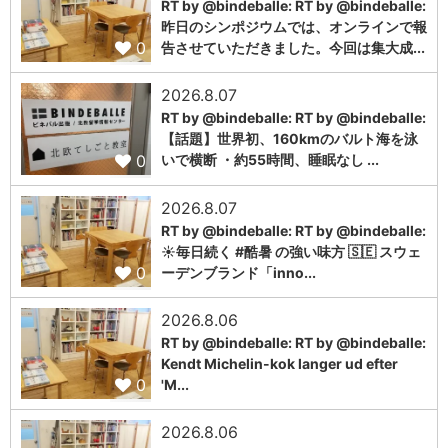
RT by @bindeballe: RT by @bindeballe:
昨日のシンポジウムでは、オンラインで報
0
告させていただきました。今回は集大成...
2026.8.07
RT by @bindeballe: RT by @bindeballe:
【話題】世界初、160kmのバルト海を泳
0
いで横断 ・約55時間、睡眠なし ...
2026.8.07
RT by @bindeballe: RT by @bindeballe:
☀️毎日続く #酷暑 の強い味方 🇸🇪 スウェ
0
ーデンブランド「inno...
2026.8.06
RT by @bindeballe: RT by @bindeballe:
Kendt Michelin-kok langer ud efter
0
'M...
2026.8.06