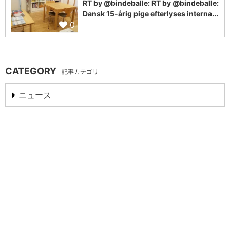
RT by @bindeballe: RT by @bindeballe:
Dansk 15-årig pige efterlyses interna...
0
CATEGORY
記事カテゴリ
ニュース