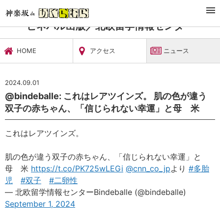
TOP
習い事・稽古
ビネバル出版／北欧留学情報センター
ニュース
ビネバル出版／北欧留学情報センター
HOME
アクセス
ニュース
2024.09.01
@bindeballe: これはレアツインズ。 肌の色が違う
双子の赤ちゃん、「信じられない幸運」と母 米
これはレアツインズ。
肌の色が違う双子の赤ちゃん、「信じられない幸運」と
母 米
https://t.co/PK725wLEGi
@cnn_co_jp
より
#多胎
児
#双子
#二卵性
— 北欧留学情報センターBindeballe (@bindeballe)
September 1, 2024