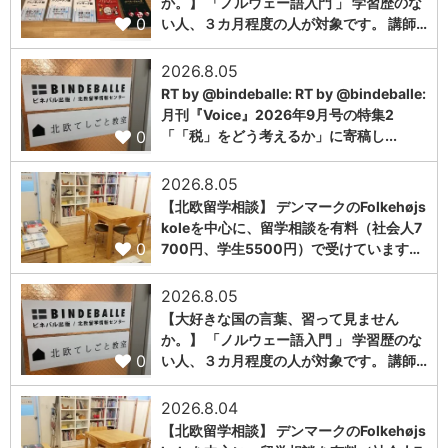
か。】 「ノルウェー語入門 」 学習歴のな
0
い人、３カ月程度の人が対象です。 講師…
2026.8.05
RT by @bindeballe: RT by @bindeballe:
月刊『Voice』2026年9月号の特集2
0
「「税」をどう考えるか」に寄稿し...
2026.8.05
【北欧留学相談】 デンマークのFolkehøjs
koleを中心に、留学相談を有料（社会人7
0
700円、学生5500円）で受けています…
2026.8.05
【大好きな国の言葉、習って見ません
か。】 「ノルウェー語入門 」 学習歴のな
0
い人、３カ月程度の人が対象です。 講師…
2026.8.04
【北欧留学相談】 デンマークのFolkehøjs