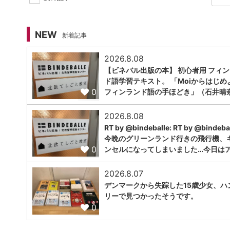
NEW
新着記事
2026.8.08
【ビネバル出版の本】 初心者用 フィ
ド語学習テキスト。 「Moiからはじめ
0
フィンランド語の手ほどき」（石井晴
2026.8.08
RT by @bindeballe: RT by @bindebal
今晩のグリーンランド行きの飛行機、
0
ンセルになってしまいました…今日はア.
2026.8.07
デンマークから失踪した15歳少女、ハ
リーで見つかったそうです。
0