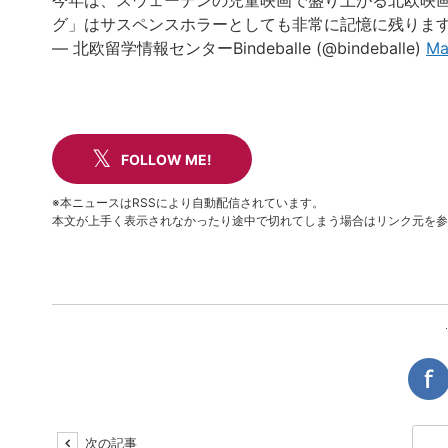
今年は、スウェーデンの児童映画で盛り上がる北欧映
グ」はサスペンスホラーとしても非常に記憶に残りま
— 北欧留学情報センターBindeballe (@bindeballe)
Ma
FOLLOW ME!
※本ニュースはRSSにより自動配信されています。
本文が上手く表示されなかったり途中で切れてしまう場合はリンク元を参
次の記事