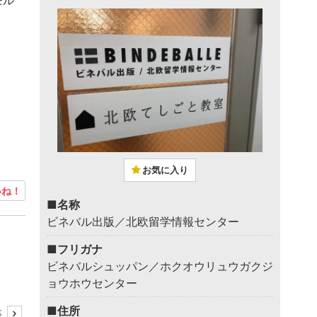
モル
お気に入り
ね！
■名称
ビネバル出版／北欧留学情報センター
■フリガナ
ビネバルシュッパン／ホクオウリュウガクジ
ョウホウセンター
■住所
事