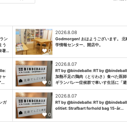
2026.8.08
ンラン
Godmorgen! おはようございます。 
よう
学情報センター、開店中。
0
奈著…
2026.8.07
le:
RT by @bindeballe: RT by @bindeball
キャ
加熱不足の鶏肉（とりわさ）食べた医師
0
..
ギランバレー症候群で車いす生活に「避..
2026.8.07
ンガ
RT by @bindeballe: RT by @bindeball
olitiet: Strafbart forhold bag 15-år...
0