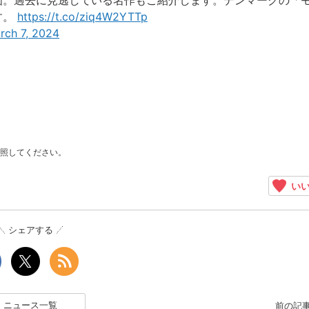
画。過去に見逃している名作もご紹介します。デンマークの「
す。
https://t.co/ziq4W2YTTp
rch 7, 2024
照してください。
いい
シェアする
ニュース一覧
前の記