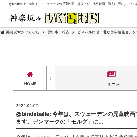
@bindeballe: 今年は、スウェーデンの児童映画で盛り上がる北欧映画。過去に見逃してい
神楽坂deかぐらむら
習い事・稽古
ビネバル出版／北欧留学情報センタ
セス
HOME
ニュース
2024.03.07
@bindeballe: 今年は、スウェーデンの
ます。デンマークの「モルグ」は...