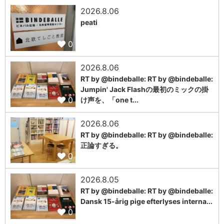
2026.8.06
peati
0
2026.8.06
RT by @bindeballe: RT by @bindeballe:
Jumpin' Jack Flashの最初のミックの掛
0
け声を、「one t...
2026.8.06
RT by @bindeballe: RT by @bindeballe:
正論すぎる。
0
2026.8.05
RT by @bindeballe: RT by @bindeballe:
Dansk 15-årig pige efterlyses interna...
0