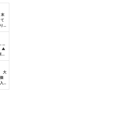
、末
して
り…
＿＿
 ▲
...
。 大
個
入…