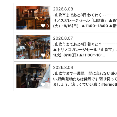
2026.8.08
. 山吹市まであと3日 わくわく -------
リノスガレージセール「山吹市」 ▲8/1
0
(火）-8/16(日） ▲11:00~18:00 ▲新.
2026.8.07
. 山吹市まであと4日 着々と？ ｰｰｰｰｰｰｰｰ
▲トリノスガレージセール「山吹市」 ▲
0
1(火)-8/16(日) ▲11:00〜18:...
2026.8.04
. 山吹市まで一週間、 間に合わない 終
い 残業 動物たちは健気です 張り切っ
0
ましょう、涼しくていい感じ #torinoth