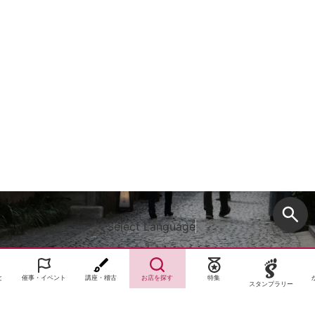
Select Language
▼
と
催事・イベント
講座・稽古
お店を探す
特集
スタンプラリー