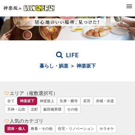
LIFE
暮らし・娯楽 > 神楽坂下
エリア（複数選択可）
全て
神楽坂下
神楽坂上
矢来・横寺
若宮
赤城・水道
天神・山吹
北町
飯田橋界隈
その他
人気のカテゴリ
団体・個人
教養・その他
住宅・リノベーション
カラオケ